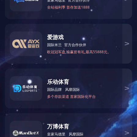
衡水市委书记新项目开发参观...
桥梁支座纯聚四氟乙烯滑板
桥梁支座改性聚四氟乙烯滑板
汽车高压共轨密封圈
消防小组训练...
超高性能聚四氟乙烯滑板
桥梁支座改性超高分子量聚乙烯滑板
新闻中心
查看更多
核酸检测演练...
衡水安全局长参观...
国庆升旗仪式...