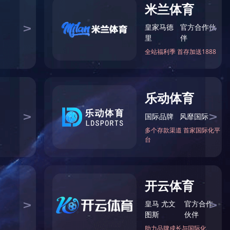
当前位置：
首页
>
产品中心
汽车高压共轨密封圈