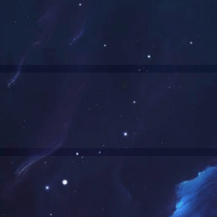
热器 | 柴油共轨油泵密封件 | 防腐制品 | 无油润滑轴承
心
聚四氟乙烯薄膜
聚四氟乙烯丝线