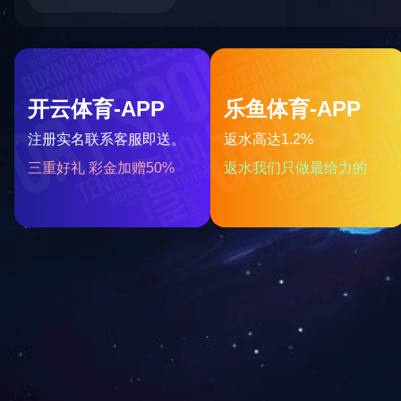
乐竞(中国)一站式服务官
Contact us
网
深州远征氟塑料有限公司
联系人：任总
手机：18831812395
电话：0318-3428646
传真：0318-3428722
E-mail：sgsdu@126.com
地址：河北衡水深州市前么头镇